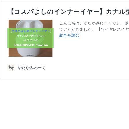
【コスパよしのインナーイヤー】カナル型が苦手
こんにちは、ゆたかみわーくです。 前
ていただきました。 【ワイヤレスイヤ
【コ
続きを読む
ス
パ
よ
し
の
ゆたかみわーく
イ
ン
ナ
ー
イ
ヤ
ー】
カ
ナ
ル