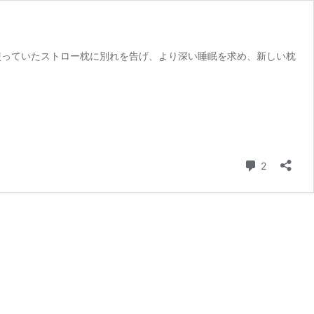
使っていたストロー枕に別れを告げ、より深い睡眠を求め、新しい枕
コメント
2