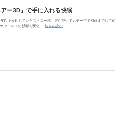
アー3D」で手に入れる快眠
10年以上愛用していたストロー枕、穴が空いてもテープで補修までして
【ベ
ナウイルスの影響で変化 …
続きを読む
ス
ト
な
高
さ
を
再
調
節！】
西
川
の
枕
「エ
ア
ー