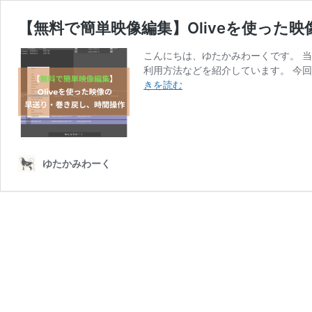
【無料で簡単映像編集】Oliveを使った
こんにちは、ゆたかみわーくです。 当
利用方法などを紹介しています。 今回
【無
きを読む
料
で
簡
単
映
ゆたかみわーく
像
編
集】
Olive
を
使
っ
た
映
像