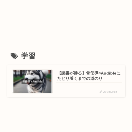
学習
【読書が捗る】骨伝導×Audibleに
たどり着くまでの道のり
2025/3/15