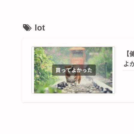
lot
【
よ