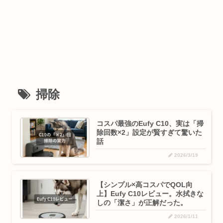
掃除
コスパ最強のEufy C10、実は「掃
除回数×2」設定が賢すぎて驚いた
話
2026/3/19
​【シンプル×高コスパでQOL向
上】Eufy C10レビュー。水拭きな
しの「潔さ」が正解だった。
2026/1/11