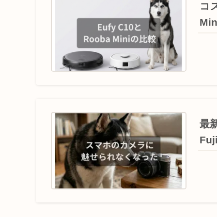
コス
M
最
Fu