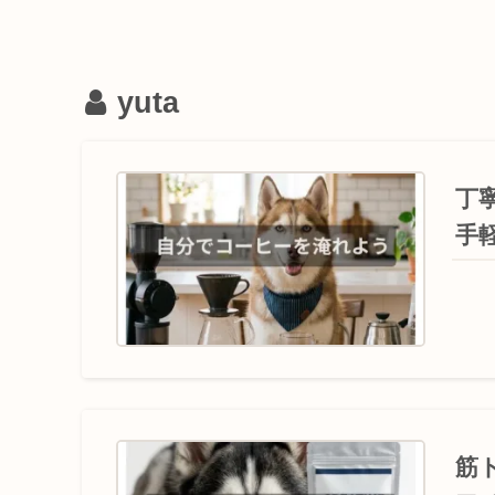
yuta
丁
手
筋