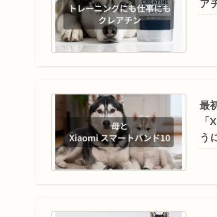
ア
最
「X
う