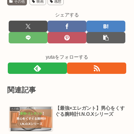
その他
映画
感想
シェアする
yutaをフォローする
関連記事
【最強×エレガント】男心をくす
その他
ぐる腕時計I.N.O.Xシリーズ