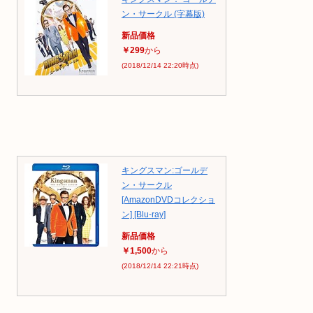
ン・サークル (字幕版)
新品価格
￥299
から
(2018/12/14 22:20時点)
キングスマン:ゴールデ
ン・サークル
[AmazonDVDコレクショ
ン] [Blu-ray]
新品価格
￥1,500
から
(2018/12/14 22:21時点)