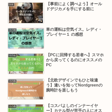
【事前によく調べよう】オール
技術
ドデジカメを手にする前に
車の運転は空気イス。レディ・
その他
プレイヤー１ の感想
【PCに回帰する若者へ】スマホ
その他
から戻ってくるのにオススメの
PC
【北欧デザインでもひと味違
その他
う】違いを知ってNordgreenの
腕時計を楽しもう
【コスパよしのインナーイヤ
その他
ー】カナル型が苦手の人にオス