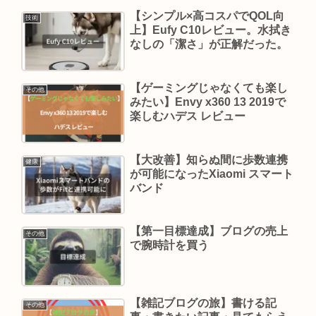
​【シンプル×高コスパでQOL向
技術
上】Eufy C10レビュー。水拭き
なしの「潔さ」が正解だった。
【ゲーミングじゃなくても楽し
その他
みたい】Envy x360 13 2019で
楽しむハデス レビュー
【大改善】知らぬ間に歩数連携
健康
が可能になったXiaomi スマート
バンド
【第一目標達成】ブログの売上
その他
で腕時計を買う
【雑記ブログの旅】書ける記
その他