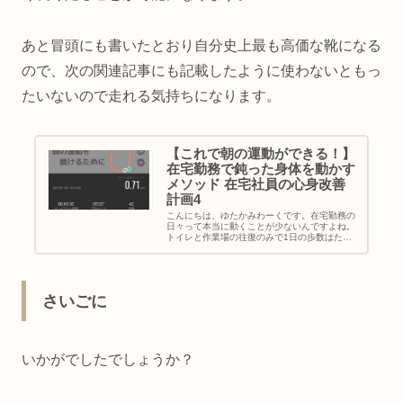
あと冒頭にも書いたとおり自分史上最も高価な靴になる
ので、次の関連記事にも記載したように使わないともっ
たいないので走れる気持ちになります。
【これで朝の運動ができる！】
在宅勤務で鈍った身体を動かす
メソッド 在宅社員の心身改善
計画4
こんにちは、ゆたかみわーくです。在宅勤務の
日々って本当に動くことが少ないんですよね。
トイレと作業場の往復のみで1日の歩数はたっ
た300歩・・・そんな日も少なくはありませ
ん。だから本当はもっと健康のために身体を動
かしたい、、、けれどもなかなか...
さいごに
いかがでしたでしょうか？