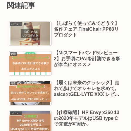
関連記事
【しばらく使ってみてどう？】
レビュー
名作チェア FinalChair PP68リ
プロダクト
【Miスマートバンド5レビュー
健康
2】お手頃にPAIを計測できる事
が本当にオススメ
【履くは未来のクラシック】走
健康
れて歩けてオシャレを求めて。
asicsのGEL-LYTE XXX レビュ
ー
【仕様確認】HP Envy x360 13
レビュー
の2020年モデルはUSB type C
で充電が可能か。