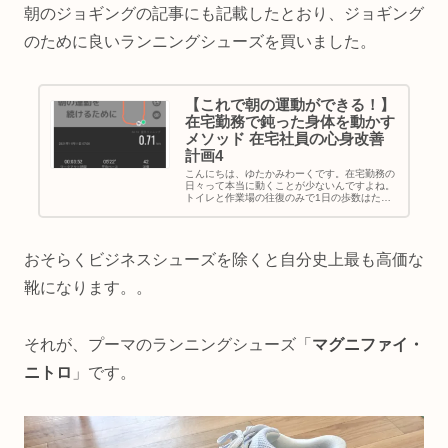
朝のジョギングの記事にも記載したとおり、ジョギング
のために良いランニングシューズを買いました。
【これで朝の運動ができる！】
在宅勤務で鈍った身体を動かす
メソッド 在宅社員の心身改善
計画4
こんにちは、ゆたかみわーくです。在宅勤務の
日々って本当に動くことが少ないんですよね。
トイレと作業場の往復のみで1日の歩数はたっ
た300歩・・・そんな日も少なくはありませ
ん。だから本当はもっと健康のために身体を動
かしたい、、、けれどもなかなか...
おそらくビジネスシューズを除くと自分史上最も高価な
靴になります。。
それが、プーマのランニングシューズ「
マグニファイ・
ニトロ
」です。