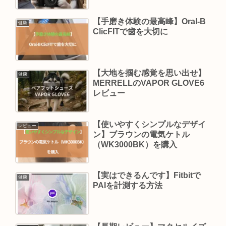
【手磨き体験の最高峰】Oral-B
健康
ClicFITで歯を大切に
【大地を掴む感覚を思い出せ】
健康
MERRELLのVAPOR GLOVE6
レビュー
【使いやすくシンプルなデザイ
レビュー
ン】ブラウンの電気ケトル
（WK3000BK）を購入
【実はできるんです】Fitbitで
健康
PAIを計測する方法