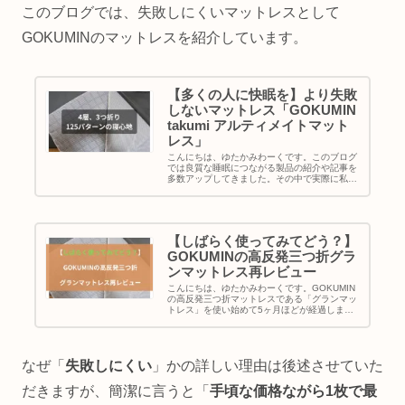
このブログでは、失敗しにくいマットレスとして
GOKUMINのマットレスを紹介しています。
【多くの人に快眠を】より失敗
しないマットレス「GOKUMIN
takumi アルティメイトマット
レス」
こんにちは、ゆたかみわーくです。このブログ
では良質な睡眠につながる製品の紹介や記事を
多数アップしてきました。その中で実際に私も
愛用させていただいているGOKUMINの「プレ
ミアムグランマットレス 三つ折り」を紹介して
います。「プレミアムグラ...
【しばらく使ってみてどう？】
GOKUMINの高反発三つ折グラ
ンマットレス再レビュー
こんにちは、ゆたかみわーくです。GOKUMIN
の高反発三つ折マットレスである「グランマッ
トレス」を使い始めて5ヶ月ほどが経過しまし
た。なのでここらでしばらく経過しての使用感
を再びレビューしたいと思います。結論を先に
書きますと「買って後悔して...
なぜ「
失敗しにくい
」かの詳しい理由は後述させていた
だきますが、簡潔に言うと「
手頃な価格ながら1枚で最