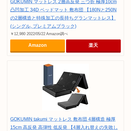
GOKUMIN マットレス 2層高反発 三つ折 極厚10cm
凸凹加工 34D ベッドマット 敷布団 【180Nと250N
の2層構造と特殊加工の長持ちグランマットレス】
(シングル, プレミアムブラック)
￥12,980 2022/05/22 Amazon調べ
Amazon
楽天
GOKUMIN takumi マットレス 敷布団 4層構造 極厚
15cm 高反発 高弾性 低反発 【4層入れ替えの失敗し