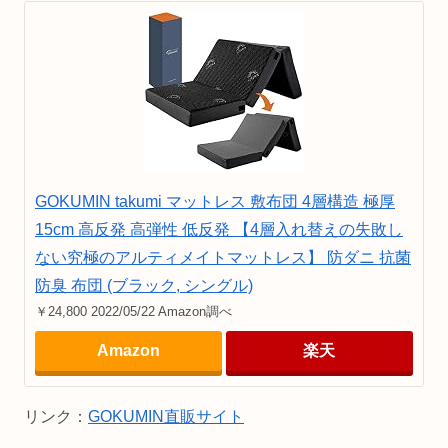
GOKUMIN takumi マットレス 敷布団 4層構造 極厚
15cm 高反発 高弾性 低反発 【4層入れ替えの失敗し
ない究極のアルティメイトマットレス】 防ダニ 抗菌
防臭 布団 (ブラック, シングル)
￥24,800 2022/05/22 Amazon調べ
Amazon
楽天
リンク：
GOKUMIN直販サイト