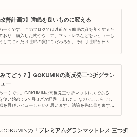
改善計画3】睡眠を良いものに変える
わーくです。このブログでは以前から睡眠の質を良くするた
ており、購入した枕やウェア、マットレスなどをレビューし
うしてこれだけ睡眠の質にこだわるか、それは睡眠が日々の
みてどう？】GOKUMINの高反発三つ折グラン
ュー
わーくです。GOKUMINの高反発三つ折マットレスである
を使い始めて5ヶ月ほどが経過しました。なのでここらでし
感を再びレビューしたいと思います。結論を先に書きますと
OKUMINの「
プレミアムグランマットレス 三つ折