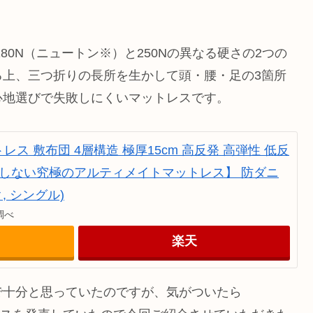
180N（ニュートン※）と250Nの異なる硬さの2つの
る上、三つ折りの長所を生かして頭・腰・足の3箇所
心地選びで失敗しにくいマットレスです。
マットレス 敷布団 4層構造 極厚15cm 高反発 高弾性 低反
敗しない究極のアルティメイトマットレス】 防ダニ
, シングル)
n調べ
楽天
で十分と思っていたのですが、気がついたら