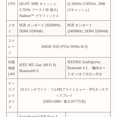
CPU
(4C/4T, 6MB キャッシュ,
(2.10GHz-3.50GHz, 2MB
3.7GHz ブースト時 最大)
L2キャッシュ)
Radeon™ グラフィックス
メモ
8GB オンボード (3200MHz,
8GB オンボード
リ
DDR4 SDRAM)
(2400MHz, DDR4 SDRAM)
スト
レー
256GB SSD (PCIe NVMe M.2)
ジ
内蔵
IEEE802.11a/b/g/n/ac 、
IEEE 802.11ax (Wi-Fi 6)、
無線
Bluetooth 4.2 、機内モー
Bluetooth5.0
LAN
ドオン/オフボタン付き
ディ
スプ
13.3インチワイド・フルHDブライトビュー・IPSタッチデ
レイ
ィスプレイ
タイ
(1920×1080 / 最大1677万色)
プ
SuperSpeed USB Type-A