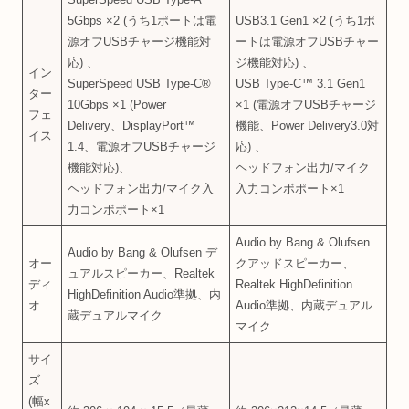
5Gbps ×2 (うち1ポートは電
USB3.1 Gen1 ×2 (うち1ポ
源オフUSBチャージ機能対
ートは電源オフUSBチャー
応) 、
ジ機能対応) 、
イン
SuperSpeed USB Type-C®
USB Type-C™ 3.1 Gen1
ター
10Gbps ×1 (Power
×1 (電源オフUSBチャージ
フェ
Delivery、DisplayPort™
機能、Power Delivery3.0対
イス
1.4、電源オフUSBチャージ
応) 、
機能対応)、
ヘッドフォン出力/マイク
ヘッドフォン出力/マイク入
入力コンボポート×1
力コンボポート×1
Audio by Bang & Olufsen
Audio by Bang & Olufsen デ
オー
クアッドスピーカー、
ュアルスピーカー、Realtek
ディ
Realtek HighDefinition
HighDefinition Audio準拠、内
オ
Audio準拠、内蔵デュアル
蔵デュアルマイク
マイク
サイ
ズ
(幅x