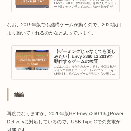
ENVY x360 13（2019年版）を購入してレビュ
ーを書いたあの使い始めのころから数か月が経
過しました。あらためて使ってみてのレビュー
を掲載させていただきたいと思います。結論か
ら言うと、HP...
なお、2019年版でも結構ゲームが動くので、2020版は
より動いてくれるのかなと思っています。
【ゲーミングじゃなくても楽し
みたい】Envy x360 13 2019で
動作するゲームの検証
こんにちは、ゆたかみわーくです。今回は私が
メインで利用しているノートパソコン「Envy
x360 13」でどんなゲームがどのくらい動くの
か、検証した動画をもって少しご紹介したいと
思います。なお私が利用しているEnvy x360
13はRyz...
結論
再度になりますが、2020年版HP Envy x360 13はPower
Deliveryに対応しているので、USB Type Cでの充電が
可能です。