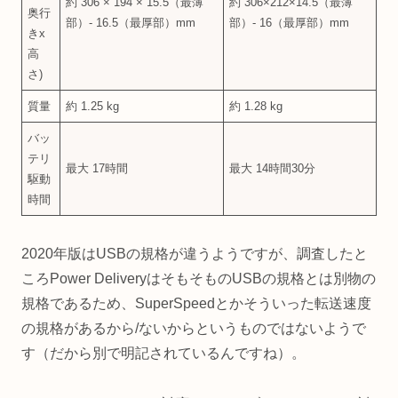
約 306 × 194 × 15.5（最薄
約 306×212×14.5（最薄
奥行
部）- 16.5（最厚部）mm
部）- 16（最厚部）mm
きx
高
さ)
質量
約 1.25 kg
約 1.28 kg
バッ
テリ
最大 17時間
最大 14時間30分
駆動
時間
2020年版はUSBの規格が違うようですが、調査したと
ころPower DeliveryはそもそものUSBの規格とは別物の
規格であるため、SuperSpeedとかそういった転送速度
の規格があるから/ないからというものではないようで
す（だから別で明記されているんですね）。