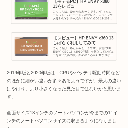
【モテるPC】HP ENVY x360
13をレビュー
こんにちは、ゆたかみわーくです。HP（ヒュ
ーレット・パッカード）のプレミアムラインで
あるENVYシリーズの「ENVY x360 13(2019
年版)」を購入しました。この「ENVY x360
13」、同等の性能の他社機種と比べても比較的
安価...
【レビュー】HP ENVY x360 13
しばらく利用してみて
こんにちは、ゆたかみわーくです。以前にHP
ENVY x360 13（2019年版）を購入してレビュ
ーを書いたあの使い始めのころから数か月が経
過しました。あらためて使ってみてのレビュー
を掲載させていただきたいと思います。結論か
ら言うと、HP...
2019年版と2020年版は、CPUやバッテリ駆動時間など
のほかに細かい違いが多々あるようですが、最大の違い
はやはり、より小さくなった見た目ではないかと思いま
す。
画面サイズ13インチのノートパソコンが今までの11イ
ンチのノートパソコンサイズに収まるようになりまし