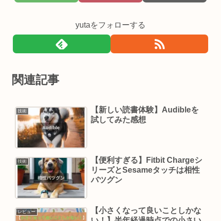
yutaをフォローする
関連記事
【新しい読書体験】Audibleを
技術
試してみた感想
【便利すぎる】Fitbit Chargeシ
技術
リーズとSesameタッチは相性
バツグン
【小さくなって良いことしかな
レビュー
い！】半年経過時点での小さい