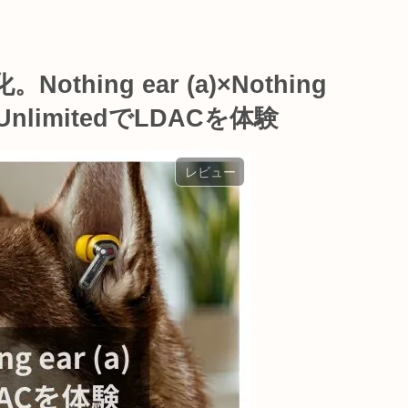
ing ear (a)×Nothing
c UnlimitedでLDACを体験
レビュー