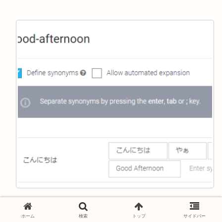
2.Intentsを作成する
ホーム
検索
トップ
サイドバー