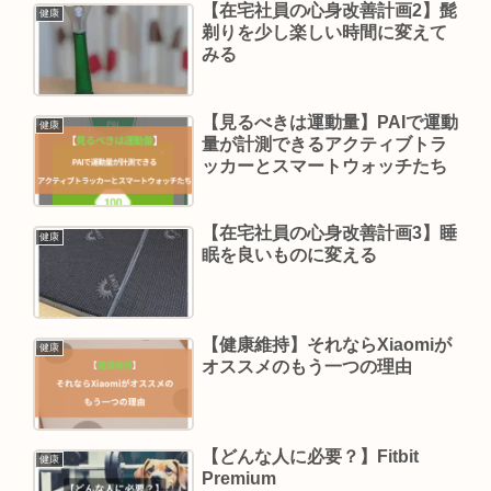
【在宅社員の心身改善計画2】髭
健康
剃りを少し楽しい時間に変えて
みる
【見るべきは運動量】PAIで運動
健康
量が計測できるアクティブトラ
ッカーとスマートウォッチたち
【在宅社員の心身改善計画3】睡
健康
眠を良いものに変える
【健康維持】それならXiaomiが
健康
オススメのもう一つの理由
【どんな人に必要？】Fitbit
健康
Premium