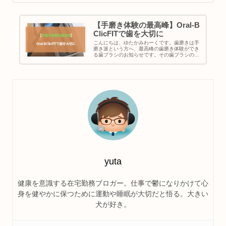
【手磨き体験の最高峰】Oral-B
ClicFITで歯を大切に
こんにちは、ゆたかみわーくです。歯磨きは手
磨き派という方へ、最高峰の歯磨き体験ができ
る歯ブラシのお知らせです。その歯ブラシのお
値段はなんと一本で2,400円！(2021/08/10
Amazon調べ)歯ブラシとしては超高額ながら、
ブラシ部は...
yuta
健康を意識する在宅勤務ブロガー。仕事で鬱になりかけて心
身を健やかに保つために運動や睡眠が大切だと悟る。大きい
犬が好き。