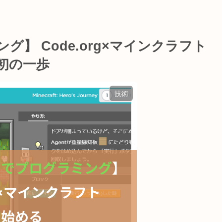
】 Code.org×マインクラフト
初の一歩
技術