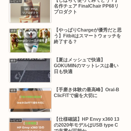
【しばらく使ってみてどう？】
レビュー
名作チェア FinalChair PP68リ
プロダクト
【やっぱりChargeが優秀だと思
健康
う】Fitbitはスマートウォッチを
終了する？
【夏はメッシュで快適】
健康
GOKUMINのマットレスは暑い
日も快適
【手磨き体験の最高峰】Oral-B
健康
ClicFITで歯を大切に
【仕様確認】HP Envy x360 13
レビュー
の2020年モデルはUSB type C
で充電が可能か。