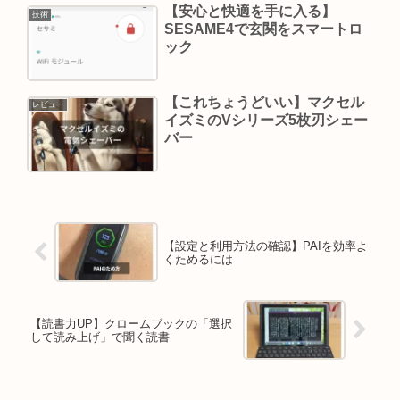
【安心と快適を手に入る】
技術
SESAME4で玄関をスマートロ
ック
【これちょうどいい】マクセル
レビュー
イズミのVシリーズ5枚刃シェー
バー
【設定と利用方法の確認】PAIを効率よ
くためるには
【読書力UP】クロームブックの「選択
して読み上げ」で聞く読書