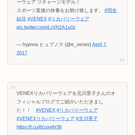
ーウェア リチャージモデル！
スポーツ直後の休養をお助け致します。
#羽生
結弦
#VENEX
#リカバリーウェア
pic.twitter.com/LrXN2A1u0z
— hypnos ヒュプノス (@e_venex)
April 7,
2017
VENEXリカバリーウェアを北川景子さんのオ
フィシャルブログでご紹介いただきまし
た！！
#VENEX
#リカバリーウェア
#VENEXリカバリーウェア
#北川景子
https://t.co/8cuxefrr36