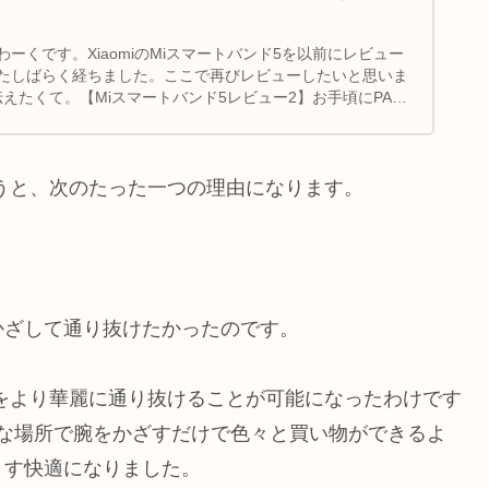
ーくです。XiaomiのMiスマートバンド5を以前にレビュー
たしばらく経ちました。ここで再びレビューしたいと思いま
伝えたくて。【Miスマートバンド5レビュー2】お手頃にPAI
たかというと、次のたった一つの理由になります。
かざして通り抜けたかったのです。
とで改札をより華麗に通り抜けることが可能になったわけです
様々な場所で腕をかざすだけで色々と買い物ができるよ
ます快適になりました。