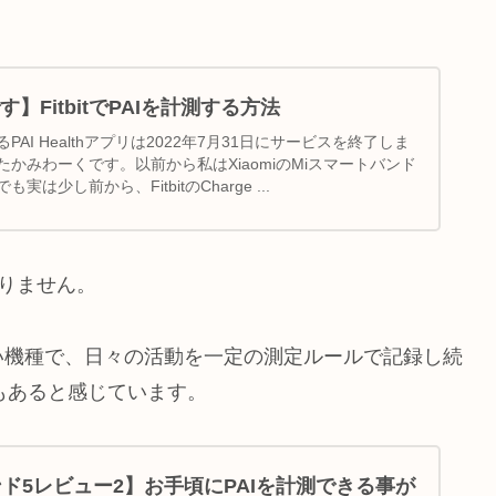
】FitbitでPAIを計測する方法
AI Healthアプリは2022年7月31日にサービスを終了しま
かみわーくです。以前から私はXiaomiのMiスマートバンド
は少し前から、FitbitのCharge ...
ありません。
い機種で、日々の活動を一定の測定ルールで記録し続
分もあると感じています。
ンド5レビュー2】お手頃にPAIを計測できる事が